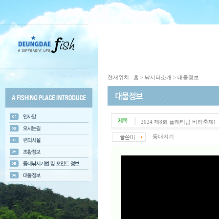
현재위치 : 홈 > 낚시터소개 > 대물정보
2024 제8회 플래티넘 바리축제!
등대지기