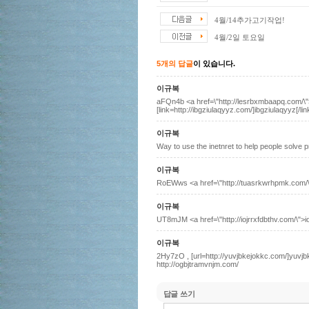
4월/14추가고기작업!
4월/2일 토요일
5개의 답글
이 있습니다.
이규복
aFQn4b <a href=\"http://lesrbxmbaapq.com/\"
[link=http://ibgziulaqyyz.com/]ibgziulaqyyz[/link]
이규복
Way to use the inetnret to help people solve 
이규복
RoEWws <a href=\"http://tuasrkwrhpmk.com/
이규복
UT8mJM <a href=\"http://iojrrxfdbthv.com/\">i
이규복
2Hy7zO , [url=http://yuvjbkejokkc.com/]yuvjbk
http://ogbjtramvnjm.com/
답글 쓰기