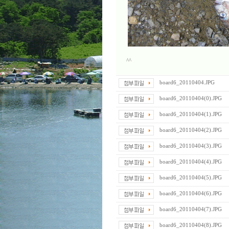
^^
board6_20110404.JPG
board6_20110404(0).JPG
board6_20110404(1).JPG
board6_20110404(2).JPG
board6_20110404(3).JPG
board6_20110404(4).JPG
board6_20110404(5).JPG
board6_20110404(6).JPG
board6_20110404(7).JPG
board6_20110404(8).JPG