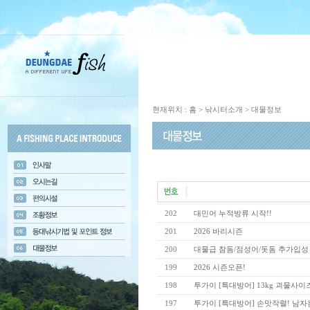
현재위치 : 홈 > 낚시터소개 > 대물정보
202
대민어 누적방류 시작!!
201
2026 바리시즌
200
대물급 참돔/점성어/돗돔 추가입성
199
2026 시즌오픈!
198
투가이 [특대방어] 13kg 괴물사이
197
투가이 [특대방어] 손맛작렬! 남자는