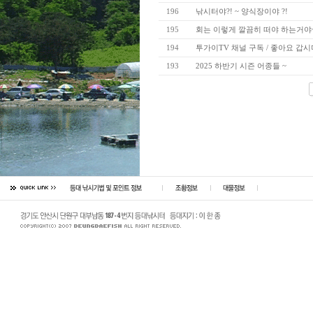
196
낚시터야?! ~ 양식장이야 ?!
195
회는 이렇게 깔끔히 떠야 하는거야
194
투가이TV 채널 구독 / 좋아요 갑시
193
2025 하반기 시즌 어종들 ~